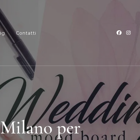
og
Contatti
nze e Corsi
Milano per