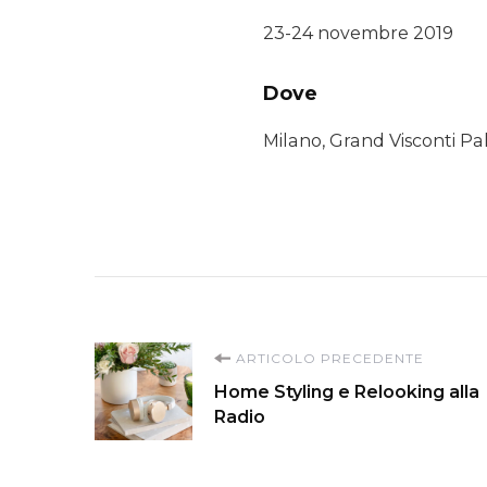
23-24 novembre 2019
Dove
Milano, Grand Visconti Pa
Navigazione
ARTICOLO PRECEDENTE
Home Styling e Relooking alla
articoli
Radio