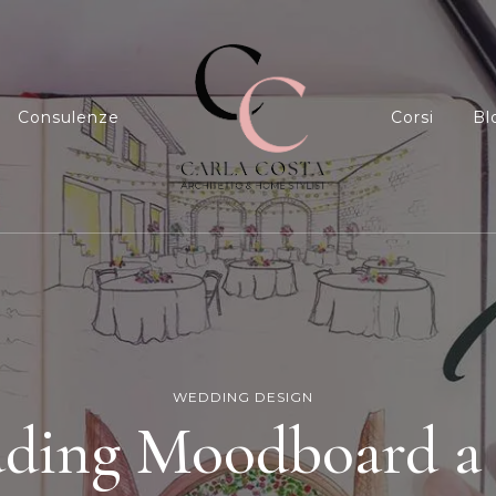
Consulenze
Corsi
Bl
Carla Costa
Home Styling, Interior Relooking, Consule
WEDDING DESIGN
ding Moodboard a 