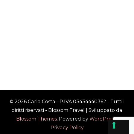
© 2026 Carla Costa - P.IVA 03434440362 - Tutti i
diritti riservati -
Blossom Travel | Sviluppato da
Blossom Themes
. Powered by
WordPress
.
Privacy Policy