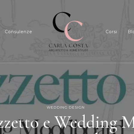
Consulenze
Corsi
Bl
Carla Costa
Home Styling, Interior Relooking, Consule
WEDDING DESIGN
zzetto e Wedding 