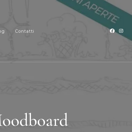
og
Contatti
nze e Corsi
Moodboard